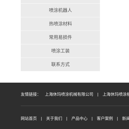
喷涂机器人
热喷涂材料
常用易损件
喷涂工装
联系方式
友情链接：
上海休玛喷涂机械有限公司
|
上海休玛喷涂
网站首页
|
关于我们
|
产品中心
|
客户案例
|
新