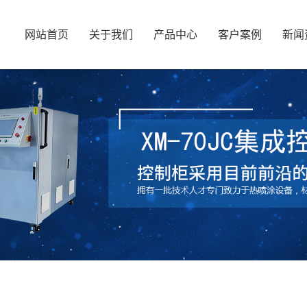
网站首页
关于我们
产品中心
客户案例
新闻