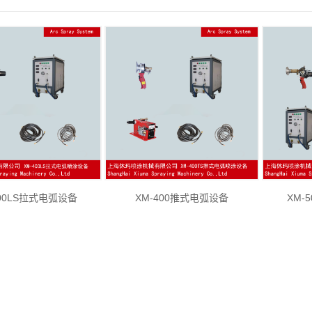
400LS拉式电弧设备
XM-400推式电弧设备
XM-